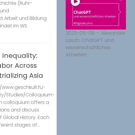
chichte (Ruhr-
 und
 Arbeit und Bildung
findet im WS
2023-05-06 – Alexander
Lasch: ChatGPT und
wissenschaftliches
Inequality:
Arbeiten
bor Across
ializing Asia
//www.geschkult.fu-
ory/Studies/Colloquium-
h colloquium offers a
rians and discuss
of Global History. Each
erent stages of...