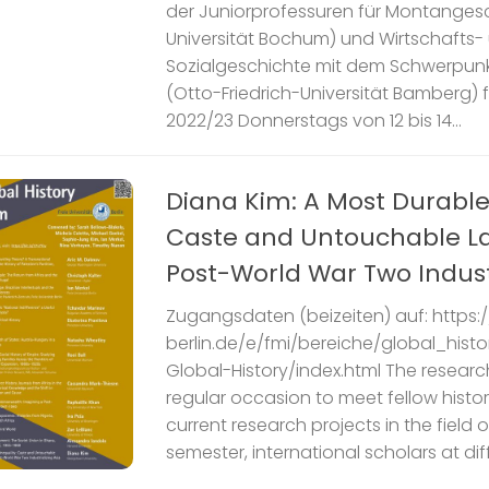
der Juniorprofessuren für Montanges
Universität Bochum) und Wirtschafts-
Sozialgeschichte mit dem Schwerpunkt
(Otto-Friedrich-Universität Bamberg) 
2022/23 Donnerstags von 12 bis 14...
Diana Kim: A Most Durable 
Caste and Untouchable La
Post-World War Two Industr
Zugangsdaten (beizeiten) auf: https:
berlin.de/e/fmi/bereiche/global_hist
Global-History/index.html The researc
regular occasion to meet fellow histo
current research projects in the field 
semester, international scholars at diff