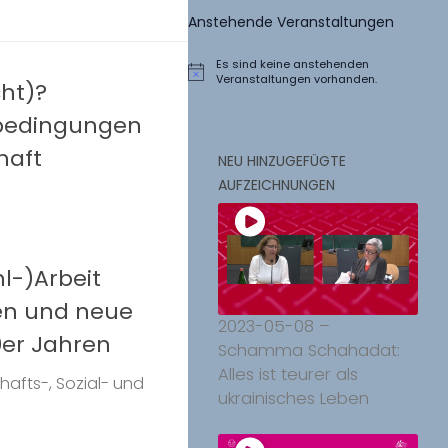
Anstehende Veranstaltungen
Es sind keine anstehenden
Hinweis
Veranstaltungen vorhanden.
ht)?
sbedingungen
haft
NEU HINZUGEFÜGTE
AUFZEICHNUNGEN
hl-)Arbeit
en und neue
2023-05-08 –
80er Jahren
Schamma Schahadat:
Alles ist teurer als
afts-, Sozial- und
ukrainisches Leben