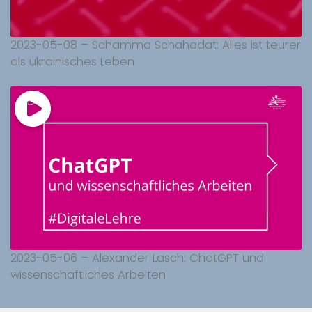
2023-05-08 – Schamma Schahadat: Alles ist teurer
als ukrainisches Leben
2023-05-06 – Alexander Lasch: ChatGPT und
wissenschaftliches Arbeiten